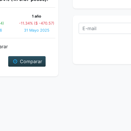
1 año
64)
-11.34% ($ -470.57)
6
31 Mayo 2025
arar
Comparar