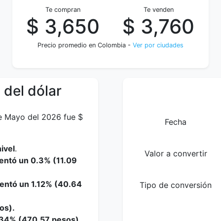
Te compran
Te venden
$ 3,650
$ 3,760
Precio promedio en Colombia -
Ver por ciudades
 del dólar
de Mayo del 2026 fue $
Fecha
ivel
.
Valor a convertir
entó un 0.3% (11.09
mentó un 1.12% (40.64
Tipo de conversión
os).
1.34% (470.57 pesos).