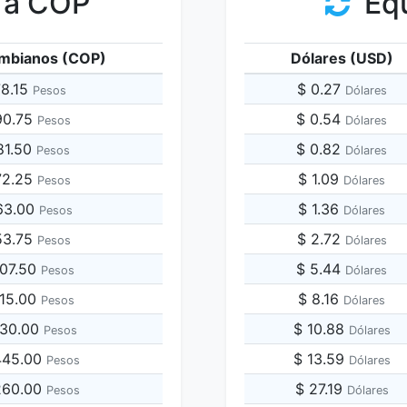
 a COP
Equ
mbianos (COP)
Dólares (USD)
78.15
$ 0.27
Pesos
Dólares
90.75
$ 0.54
Pesos
Dólares
81.50
$ 0.82
Pesos
Dólares
72.25
$ 1.09
Pesos
Dólares
63.00
$ 1.36
Pesos
Dólares
53.75
$ 2.72
Pesos
Dólares
907.50
$ 5.44
Pesos
Dólares
815.00
$ 8.16
Pesos
Dólares
630.00
$ 10.88
Pesos
Dólares
,445.00
$ 13.59
Pesos
Dólares
,260.00
$ 27.19
Pesos
Dólares