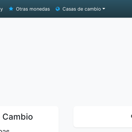
oy
Otras monedas
Casas de cambio
e Cambio