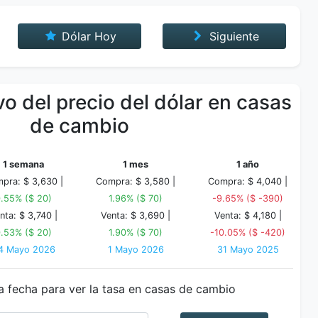
Dólar Hoy
Siguiente
o del precio del dólar en casas
de cambio
1 semana
1 mes
1 año
pra: $ 3,630 |
Compra: $ 3,580 |
Compra: $ 4,040 |
.55% ($ 20)
1.96% ($ 70)
-9.65% ($ -390)
nta: $ 3,740 |
Venta: $ 3,690 |
Venta: $ 4,180 |
.53% ($ 20)
1.90% ($ 70)
-10.05% ($ -420)
4 Mayo 2026
1 Mayo 2026
31 Mayo 2025
a fecha para ver la tasa en casas de cambio
Fecha