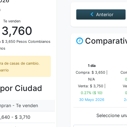
2026
a
Anterior
Te venden
 3,760
Comparativ
 a $ 3,650 Pesos Colombianos
nos
tra de casas de cambio.
1 día
barrio
Compra: $ 3,650 |
Com
N/A
0
 por Ciudad
Venta: $ 3,750 |
Ve
0.27% ($ 10)
0
30 Mayo 2026
2
pran - Te venden
Seleccione un
,640 - $ 3,710