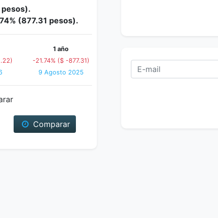
 pesos).
1.74% (877.31 pesos).
1 año
.22)
-21.74% ($ -877.31)
6
9 Agosto 2025
arar
Comparar