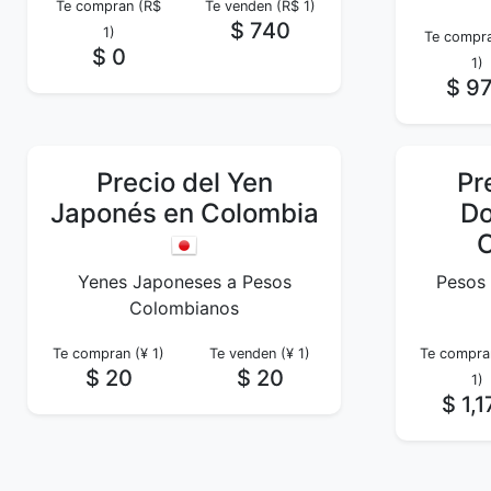
Te compran (R$
Te venden (R$ 1)
$ 740
1)
Te compra
$ 0
1)
$ 9
Precio del Yen
Pr
Japonés en Colombia
Do
Yenes Japoneses a Pesos
Pesos
Colombianos
Te compran (¥ 1)
Te venden (¥ 1)
Te compra
$ 20
$ 20
1)
$ 1,