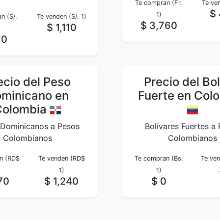
Te compran (Fr.
Te ven
$ 
1)
n (S/.
Te venden (S/. 1)
$ 3,760
$ 1,110
70
ecio del Peso
Precio del Bol
minicano en
Fuerte en Col
Colombia
 Dominicanos a Pesos
Bolívares Fuertes a
Colombianos
Colombianos
n (RD$
Te venden (RD$
Te compran (Bs.
Te ven
1)
1)
170
$ 1,240
$ 0