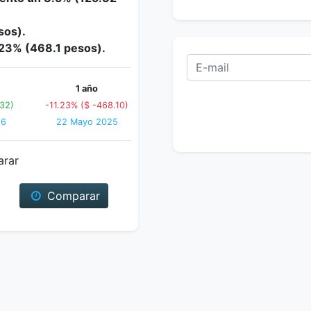
sos).
1.23% (468.1 pesos).
1 año
.32)
-11.23% ($ -468.10)
26
22 Mayo 2025
arar
Comparar