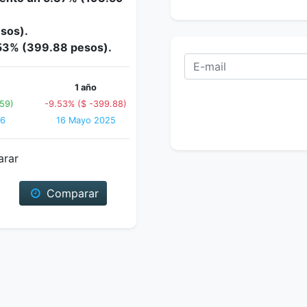
esos).
.53% (399.88 pesos).
1 año
59)
-9.53% ($ -399.88)
26
16 Mayo 2025
arar
Comparar