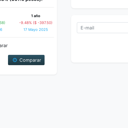
1 año
68)
-9.48% ($ -397.50)
26
17 Mayo 2025
arar
Comparar