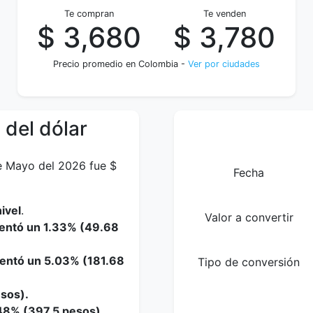
Te compran
Te venden
$ 3,680
$ 3,780
Precio promedio en Colombia -
Ver por ciudades
 del dólar
de Mayo del 2026 fue $
Fecha
ivel
.
Valor a convertir
mentó un 1.33% (49.68
mentó un 5.03% (181.68
Tipo de conversión
esos).
.48% (397.5 pesos).