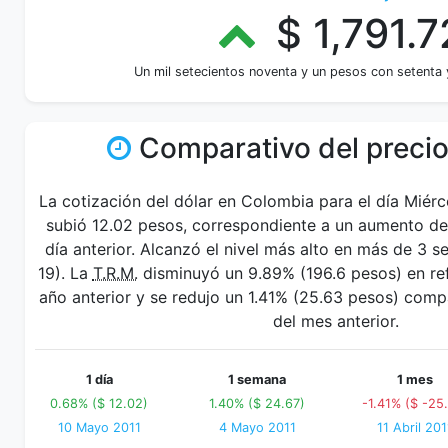
$ 1,791.7
Un mil setecientos noventa y un pesos con setenta
Comparativo del precio
La cotización del dólar en Colombia para el día Miér
subió 12.02 pesos, correspondiente a un aumento de
día anterior. Alcanzó el nivel más alto en más de 3
19). La
T.R.M.
disminuyó un 9.89% (196.6 pesos) en ref
año anterior y se redujo un 1.41% (25.63 pesos) com
del mes anterior.
1 día
1 semana
1 mes
0.68% ($ 12.02)
1.40% ($ 24.67)
-1.41% ($ -25
10 Mayo 2011
4 Mayo 2011
11 Abril 201