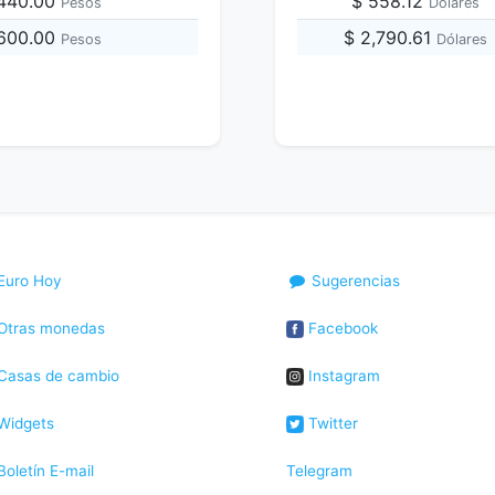
,440.00
$ 558.12
Pesos
Dólares
,600.00
$ 2,790.61
Pesos
Dólares
Euro Hoy
Sugerencias
Otras monedas
Facebook
Casas de cambio
Instagram
Widgets
Twitter
oletín E-mail
Telegram