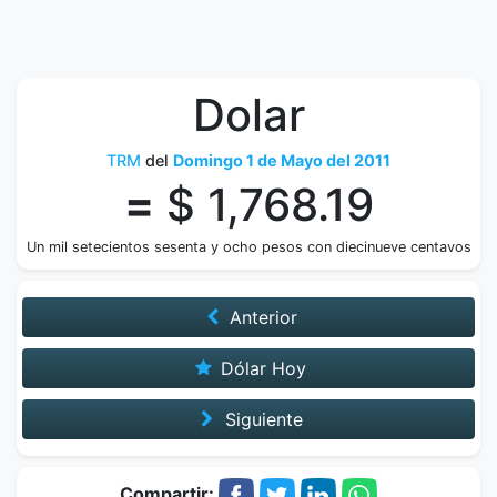
Dolar
TRM
del
Domingo 1 de Mayo del 2011
=
$ 1,768.19
Un mil setecientos sesenta y ocho pesos con diecinueve centavos
Anterior
Dólar Hoy
Siguiente
Compartir: