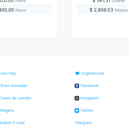
,120.00
$ 561.31
Pesos
Dólares
,800.00
$ 2,806.53
Pesos
Dólares
Euro Hoy
Sugerencias
Otras monedas
Facebook
Casas de cambio
Instagram
Widgets
Twitter
oletín E-mail
Telegram