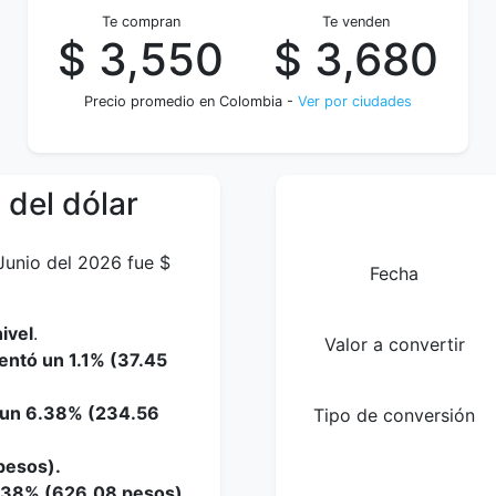
Te compran
Te venden
$ 3,550
$ 3,680
Precio promedio en Colombia -
Ver por ciudades
 del dólar
Junio del 2026 fue $
Fecha
ivel
.
Valor a convertir
entó un 1.1% (37.45
o un 6.38% (234.56
Tipo de conversión
pesos).
5.38% (626.08 pesos).