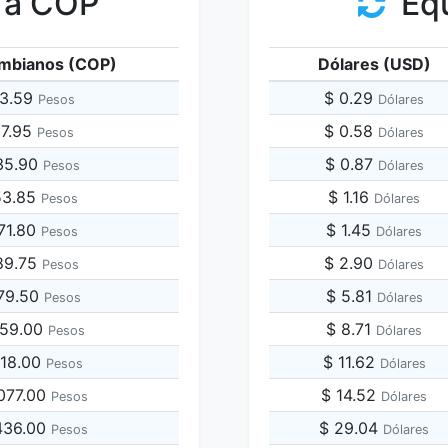
 a COP
Equ
mbianos (COP)
Dólares (USD)
43.59
$ 0.29
Pesos
Dólares
17.95
$ 0.58
Pesos
Dólares
35.90
$ 0.87
Pesos
Dólares
53.85
$ 1.16
Pesos
Dólares
71.80
$ 1.45
Pesos
Dólares
89.75
$ 2.90
Pesos
Dólares
179.50
$ 5.81
Pesos
Dólares
359.00
$ 8.71
Pesos
Dólares
718.00
$ 11.62
Pesos
Dólares
,077.00
$ 14.52
Pesos
Dólares
,436.00
$ 29.04
Pesos
Dólares