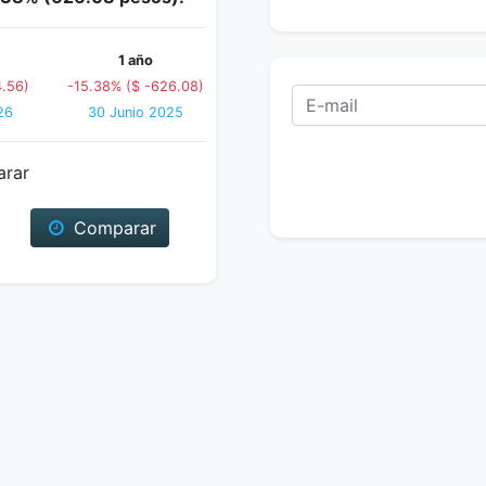
1 año
4.56)
-15.38% ($ -626.08)
26
30 Junio 2025
arar
Comparar