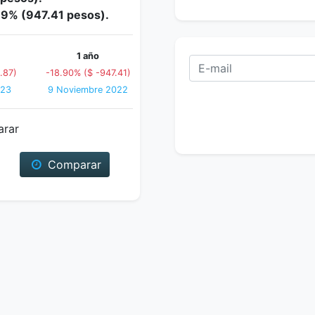
8.9% (947.41 pesos).
1 año
.87)
-18.90% ($ -947.41)
023
9 Noviembre 2022
arar
Comparar