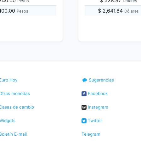
,240.00
$ 528.37
Pesos
Dólares
,100.00
$ 2,641.84
Pesos
Dólares
Euro Hoy
Sugerencias
Otras monedas
Facebook
Casas de cambio
Instagram
Widgets
Twitter
oletín E-mail
Telegram