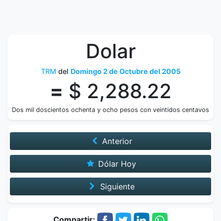
Dolar
TRM
del
Domingo 2 de Octubre del 2005
=
$ 2,288.22
Dos mil doscientos ochenta y ocho pesos con veintidos centavos
Anterior
Dólar Hoy
Siguiente
Compartir: