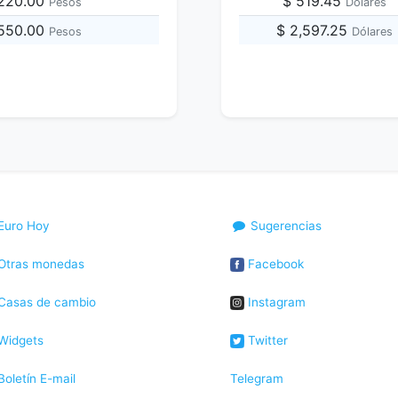
,220.00
$ 519.45
Pesos
Dólares
,550.00
$ 2,597.25
Pesos
Dólares
Euro Hoy
Sugerencias
Otras monedas
Facebook
Casas de cambio
Instagram
Widgets
Twitter
oletín E-mail
Telegram