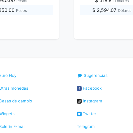
,940.00
$ 518.81
Pesos
Dólares
,350.00
$ 2,594.07
Pesos
Dólares
Euro Hoy
Sugerencias
Otras monedas
Facebook
Casas de cambio
Instagram
Widgets
Twitter
oletín E-mail
Telegram