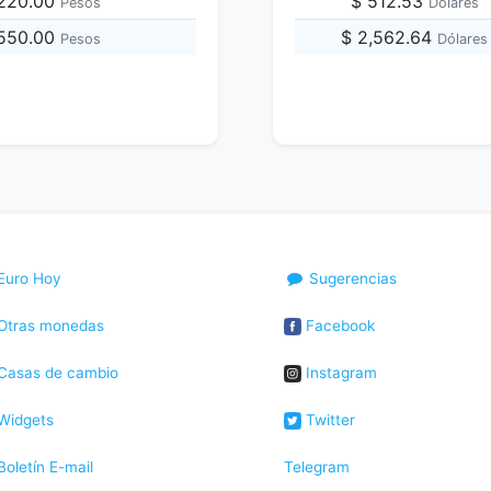
,220.00
$ 512.53
Pesos
Dólares
,550.00
$ 2,562.64
Pesos
Dólares
Euro Hoy
Sugerencias
Otras monedas
Facebook
Casas de cambio
Instagram
Widgets
Twitter
oletín E-mail
Telegram