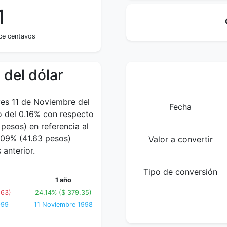
1
ce centavos
 del dólar
ves 11 de Noviembre del
Fecha
o del 0.16% con respecto
esos) en referencia al
2.09% (41.63 pesos)
Valor a convertir
anterior.
Tipo de conversión
1 año
.63)
24.14% ($ 379.35)
999
11 Noviembre 1998