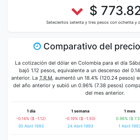
$ 773.8
Setecientos setenta y tres pesos con ochenta y 
Comparativo del precio
La cotización del dólar en Colombia para el día Sá
bajó 1.12 pesos, equivalente a un descenso del 0.1
anterior. La
T.R.M.
aumentó un 18.4% (120.24 pesos) en
del año anterior y subió un 0.96% (7.38 pesos) comp
del mes anterior.
1 día
1 semana
1 mes
-0.14% ($ -1.12)
-0.19% ($ -1.50)
0.96% ($ 7.3
30 Abril 1993
24 Abril 1993
1 Abril 199