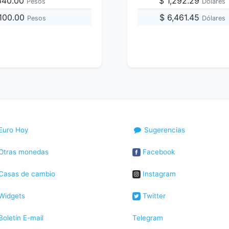
,640.00
$ 1,292.29
Pesos
Dólares
,100.00
$ 6,461.45
Pesos
Dólares
Euro Hoy
Sugerencias
Otras monedas
Facebook
Casas de cambio
Instagram
Widgets
Twitter
oletín E-mail
Telegram