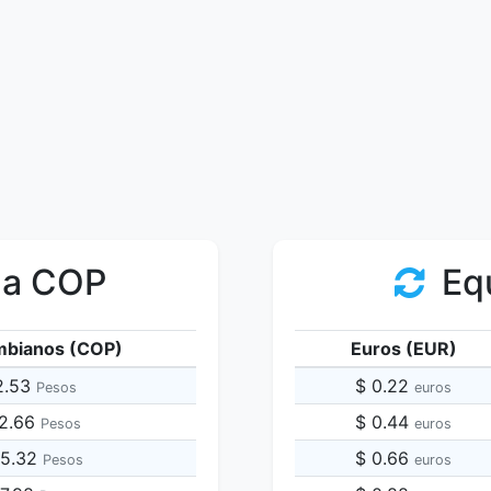
 a COP
Equ
mbianos (COP)
Euros (EUR)
2.53
$ 0.22
Pesos
euros
12.66
$ 0.44
Pesos
euros
25.32
$ 0.66
Pesos
euros