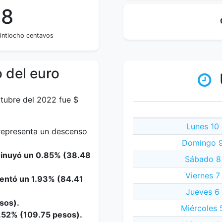
28
intiocho centavos
 del euro
ctubre del 2022 fue $
Lunes 10
 representa un descenso
Domingo 9
minuyó un 0.85% (38.48
Sábado 8
Viernes 7
mentó un 1.93% (84.41
Jueves 6
esos).
Miércoles 
2.52% (109.75 pesos).