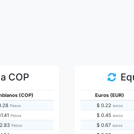
 a COP
Equ
mbianos (COP)
Euros (EUR)
8.28
$ 0.22
Pesos
euros
41.41
$ 0.45
Pesos
euros
82.83
$ 0.67
Pesos
euros