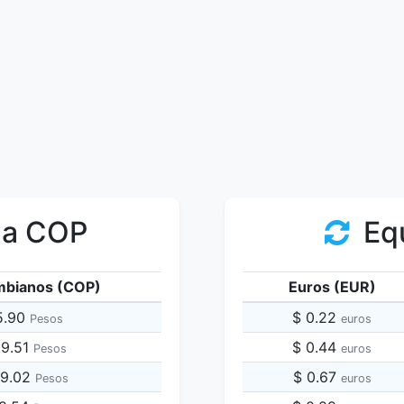
 a COP
Equ
mbianos (COP)
Euros (EUR)
5.90
$ 0.22
Pesos
euros
29.51
$ 0.44
Pesos
euros
59.02
$ 0.67
Pesos
euros