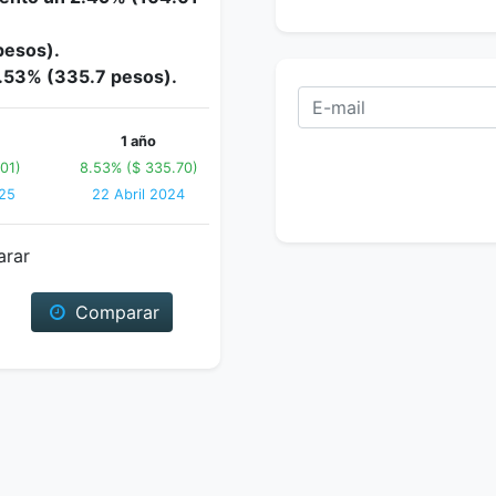
pesos).
8.53% (335.7 pesos).
1 año
01)
8.53% ($ 335.70)
25
22 Abril 2024
arar
Comparar