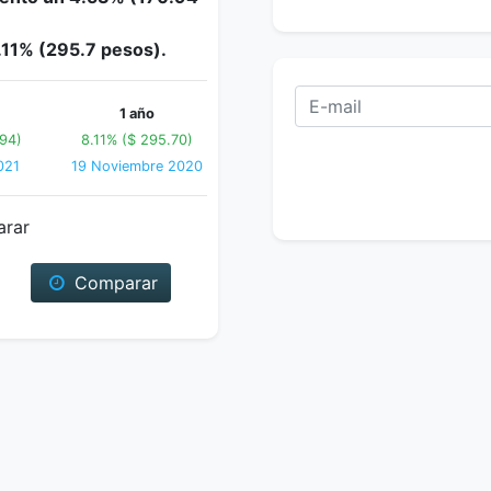
.11% (295.7 pesos).
1 año
94)
8.11% ($ 295.70)
021
19 Noviembre 2020
arar
Comparar