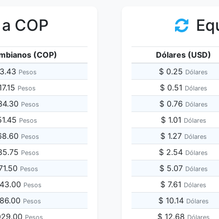
 a COP
Equ
mbianos (COP)
Dólares (USD)
43.43
$ 0.25
Pesos
Dólares
17.15
$ 0.51
Pesos
Dólares
34.30
$ 0.76
Pesos
Dólares
51.45
$ 1.01
Pesos
Dólares
68.60
$ 1.27
Pesos
Dólares
85.75
$ 2.54
Pesos
Dólares
171.50
$ 5.07
Pesos
Dólares
343.00
$ 7.61
Pesos
Dólares
686.00
$ 10.14
Pesos
Dólares
,029.00
$ 12.68
Pesos
Dólares