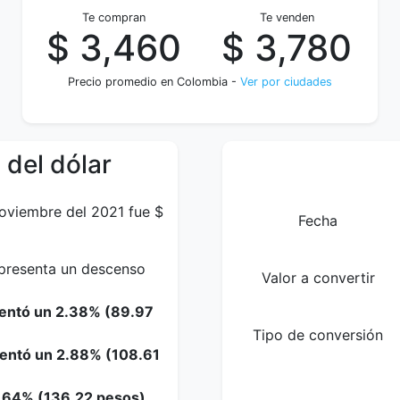
Te compran
Te venden
$ 3,460
$ 3,780
Precio promedio en Colombia -
Ver por ciudades
 del dólar
Noviembre del 2021 fue $
Fecha
epresenta un descenso
Valor a convertir
mentó un 2.38% (89.97
Tipo de conversión
mentó un 2.88% (108.61
3.64% (136.22 pesos).