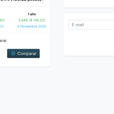
1 año
61)
3.64% ($ 136.22)
021
9 Noviembre 2020
arar
Comparar