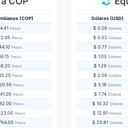
 a COP
Equ
mbianos (COP)
Dólares (USD)
74.41
$ 0.26
Pesos
Dólares
72.05
$ 0.52
Pesos
Dólares
44.10
$ 0.77
Pesos
Dólares
16.15
$ 1.03
Pesos
Dólares
88.20
$ 1.29
Pesos
Dólares
60.25
$ 2.58
Pesos
Dólares
720.50
$ 5.16
Pesos
Dólares
441.00
$ 7.74
Pesos
Dólares
882.00
$ 10.32
Pesos
Dólares
,323.00
$ 12.91
Pesos
Dólares
,764.00
$ 25.81
Pesos
Dólares