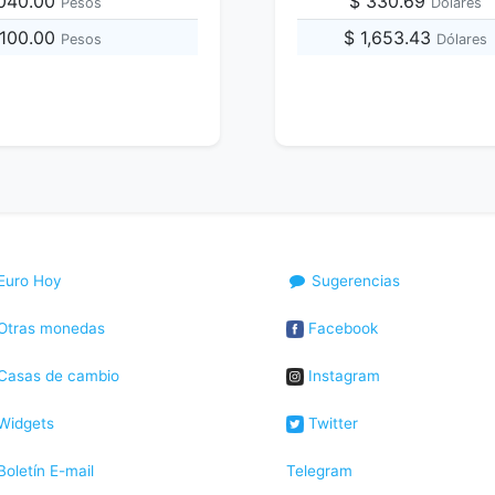
,040.00
$ 330.69
Pesos
Dólares
,100.00
$ 1,653.43
Pesos
Dólares
Euro Hoy
Sugerencias
Otras monedas
Facebook
Casas de cambio
Instagram
Widgets
Twitter
oletín E-mail
Telegram