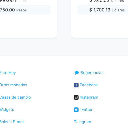
,900.00
$ 340.03
Pesos
Dólares
,750.00
$ 1,700.13
Pesos
Dólares
Euro Hoy
Sugerencias
Otras monedas
Facebook
Casas de cambio
Instagram
Widgets
Twitter
oletín E-mail
Telegram