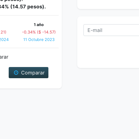
.34% (14.57 pesos).
1 año
.21)
-0.34% ($ -14.57)
 2024
11 Octubre 2023
arar
Comparar