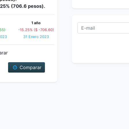
5.25% (706.6 pesos).
1 año
55)
-15.25% ($ -706.60)
2023
31 Enero 2023
arar
Comparar