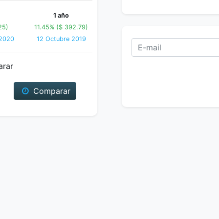
1 año
25)
11.45% ($ 392.79)
 2020
12 Octubre 2019
arar
Comparar