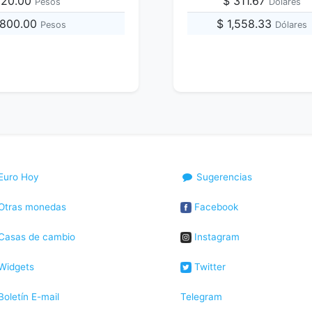
,120.00
$ 311.67
Pesos
Dólares
,800.00
$ 1,558.33
Pesos
Dólares
Euro Hoy
Sugerencias
Otras monedas
Facebook
Casas de cambio
Instagram
Widgets
Twitter
oletín E-mail
Telegram