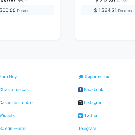
,600.00
$ 312.86
Pesos
Dólares
,500.00
$ 1,564.31
Pesos
Dólares
Euro Hoy
Sugerencias
Otras monedas
Facebook
Casas de cambio
Instagram
Widgets
Twitter
oletín E-mail
Telegram