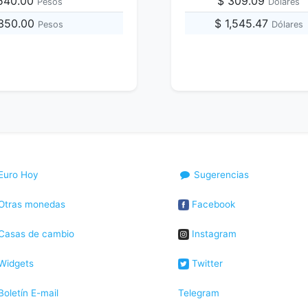
,540.00
$ 309.09
Pesos
Dólares
,350.00
$ 1,545.47
Pesos
Dólares
Euro Hoy
Sugerencias
Otras monedas
Facebook
Casas de cambio
Instagram
Widgets
Twitter
oletín E-mail
Telegram