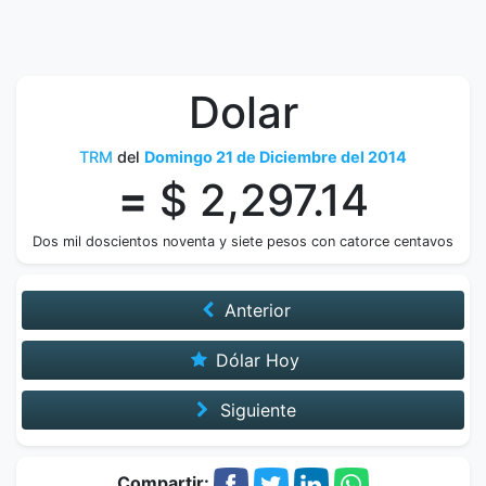
Dolar
TRM
del
Domingo 21 de Diciembre del 2014
=
$ 2,297.14
Dos mil doscientos noventa y siete pesos con catorce centavos
Anterior
Dólar Hoy
Siguiente
Compartir: