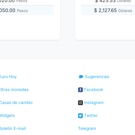
,020.00
$ 425.53
Pesos
Dólares
,050.00
$ 2,127.65
Pesos
Dólares
Euro Hoy
Sugerencias
Otras monedas
Facebook
Casas de cambio
Instagram
Widgets
Twitter
oletín E-mail
Telegram