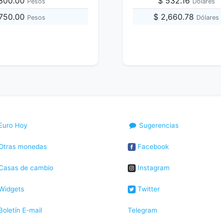
,300.00
$ 532.16
Pesos
Dólares
,750.00
$ 2,660.78
Pesos
Dólares
Euro Hoy
Sugerencias
Otras monedas
Facebook
Casas de cambio
Instagram
Widgets
Twitter
oletín E-mail
Telegram