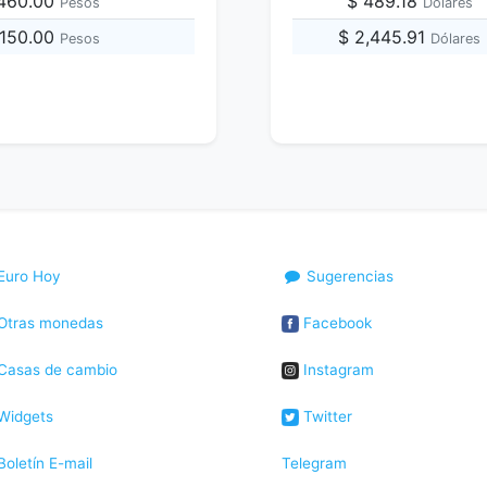
,460.00
$ 489.18
Pesos
Dólares
,150.00
$ 2,445.91
Pesos
Dólares
Euro Hoy
Sugerencias
Otras monedas
Facebook
Casas de cambio
Instagram
Widgets
Twitter
oletín E-mail
Telegram