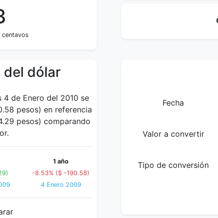
3
s centavos
 del dólar
s 4 de Enero del 2010 se
Fecha
.58 pesos) en referencia
(54.29 pesos) comparando
or.
Valor a convertir
1 año
Tipo de conversión
29)
-8.53% ($ -190.58)
2009
4 Enero 2009
arar