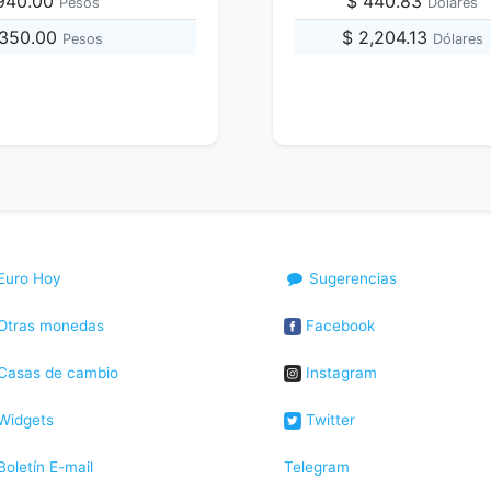
,940.00
$ 440.83
Pesos
Dólares
,350.00
$ 2,204.13
Pesos
Dólares
Euro Hoy
Sugerencias
Otras monedas
Facebook
Casas de cambio
Instagram
Widgets
Twitter
oletín E-mail
Telegram