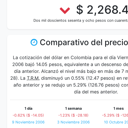
$ 2,268.
Dos mil doscientos sesenta y ocho pesos con cuarenta
Comparativo del precio
La cotización del dólar en Colombia para el día Vie
2006 bajó 14.05 pesos, equivalente a un descenso de
día anterior. Alcanzó el nivel más bajo en más de 
28). La
T.R.M.
disminuyó un 0.55% (12.47 pesos) en ref
año anterior y se redujo un 5.29% (126.76 pesos) 
día del mes anterior.
1 día
1 semana
1 mes
-0.62% ($ -14.05)
-1.23% ($ -28.18)
-5.29% ($ -126
9 Noviembre 2006
3 Noviembre 2006
10 Octubre 2