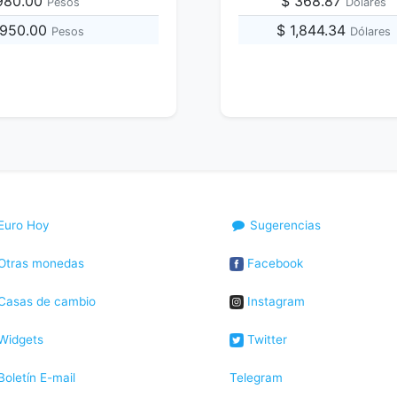
,980.00
$ 368.87
Pesos
Dólares
,950.00
$ 1,844.34
Pesos
Dólares
Euro Hoy
Sugerencias
Otras monedas
Facebook
Casas de cambio
Instagram
Widgets
Twitter
oletín E-mail
Telegram