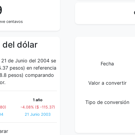
9
eve centavos
 del dólar
s 21 de Junio del 2004 se
Fecha
.37 pesos) en referencia
(48.8 pesos) comparando
or.
Valor a convertir
1 año
Tipo de conversión
.80)
-4.08% ($ -115.37)
04
21 Junio 2003
arar