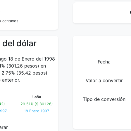
6
is centavos
 del dólar
ngo 18 de Enero del 1998
Fecha
% (301.26 pesos) en
n 2.75% (35.42 pesos)
anterior.
Valor a convertir
1 año
Tipo de conversión
42)
29.51% ($ 301.26)
1997
18 Enero 1997
arar