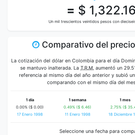
=
$ 1,322.1
Un mil trescientos veintidos pesos con diecise
Comparativo del precio
La cotización del dólar en Colombia para el día Domi
se mantuvo inalterada. La
T.R.M.
aumentó un 29.51
referencia al mismo día del año anterior y subió u
comparando con el mismo día del mes 
1 día
1 semana
1 mes
0.00% ($ 0.00)
0.49% ($ 6.46)
2.75% ($ 35.
17 Enero 1998
11 Enero 1998
18 Diciembre 
Seleccione una fecha para comp