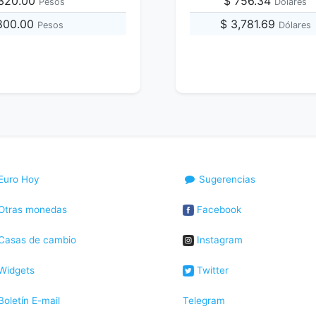
,320.00
$ 756.34
Pesos
Dólares
,800.00
$ 3,781.69
Pesos
Dólares
Euro Hoy
Sugerencias
Otras monedas
Facebook
Casas de cambio
Instagram
Widgets
Twitter
oletín E-mail
Telegram