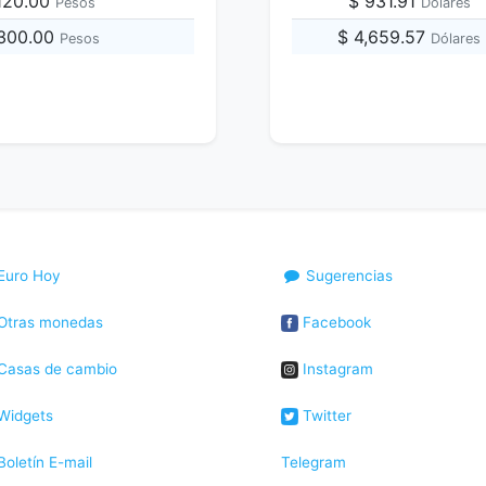
,120.00
$ 931.91
Pesos
Dólares
,300.00
$ 4,659.57
Pesos
Dólares
Euro Hoy
Sugerencias
Otras monedas
Facebook
Casas de cambio
Instagram
Widgets
Twitter
oletín E-mail
Telegram