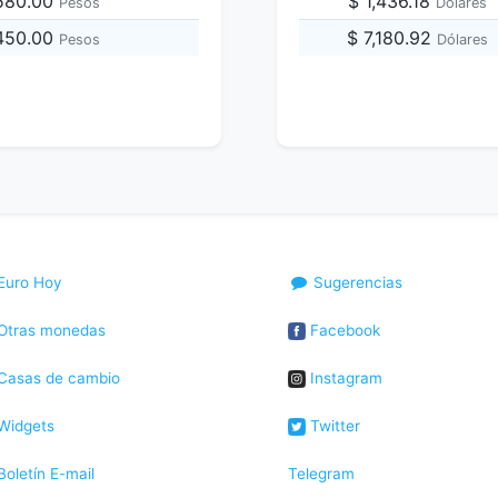
,580.00
$ 1,436.18
Pesos
Dólares
,450.00
$ 7,180.92
Pesos
Dólares
Euro Hoy
Sugerencias
Otras monedas
Facebook
Casas de cambio
Instagram
Widgets
Twitter
oletín E-mail
Telegram