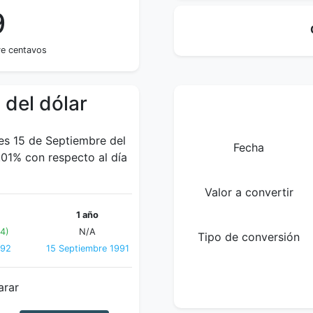
9
ve centavos
 del dólar
tes 15 de Septiembre del
Fecha
.01% con respecto al día
Valor a convertir
1 año
4)
N/A
Tipo de conversión
992
15 Septiembre 1991
arar