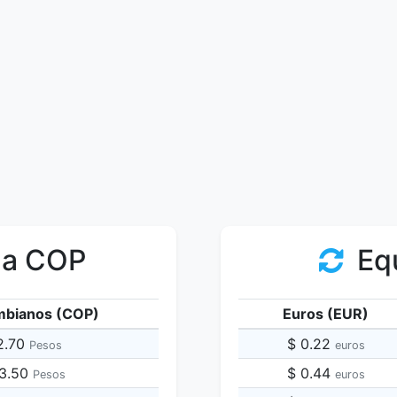
 a COP
Equ
mbianos (COP)
Euros (EUR)
2.70
$ 0.22
Pesos
euros
13.50
$ 0.44
Pesos
euros