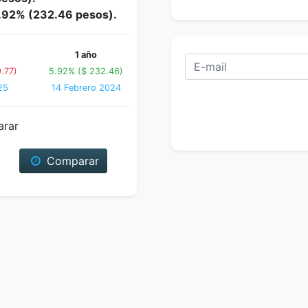
5.92% (232.46 pesos).
1 año
.77)
5.92% ($ 232.46)
25
14 Febrero 2024
arar
Comparar