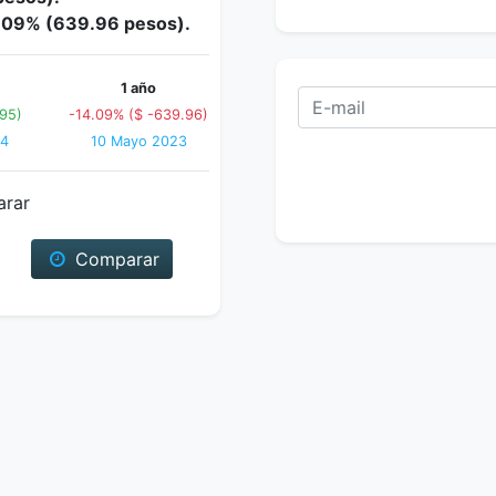
14.09% (639.96 pesos).
1 año
.95)
-14.09% ($ -639.96)
24
10 Mayo 2023
arar
Comparar