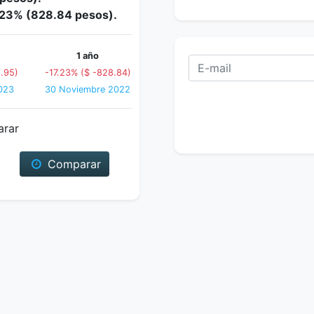
7.23% (828.84 pesos).
1 año
.95)
-17.23% ($ -828.84)
023
30 Noviembre 2022
arar
Comparar