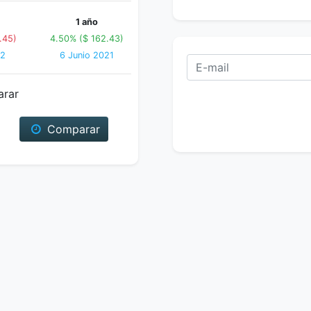
1 año
.45)
4.50% ($ 162.43)
22
6 Junio 2021
arar
Comparar