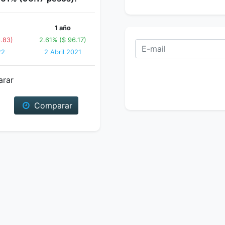
1 año
.83)
2.61% ($ 96.17)
22
2 Abril 2021
arar
Comparar