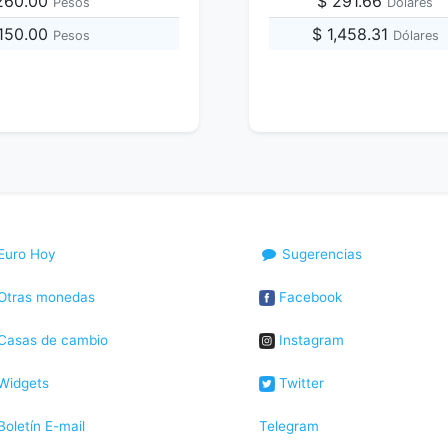
,260.00
$ 291.66
Pesos
Dólares
,150.00
$ 1,458.31
Pesos
Dólares
Euro Hoy
Sugerencias
Otras monedas
Facebook
Casas de cambio
Instagram
Widgets
Twitter
oletín E-mail
Telegram