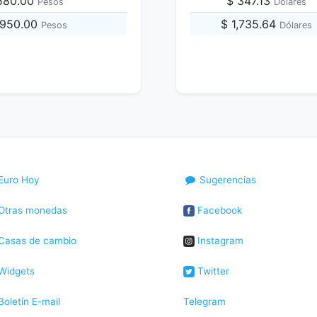
,580.00
$ 347.13
Pesos
Dólares
,950.00
$ 1,735.64
Pesos
Dólares
Euro Hoy
Sugerencias
Otras monedas
Facebook
Casas de cambio
Instagram
Widgets
Twitter
oletín E-mail
Telegram