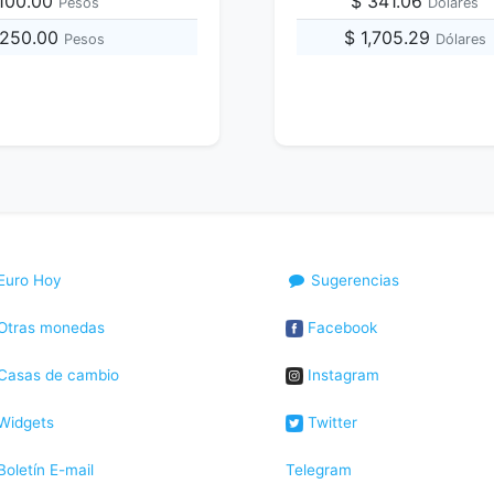
,100.00
$ 341.06
Pesos
Dólares
,250.00
$ 1,705.29
Pesos
Dólares
Euro Hoy
Sugerencias
Otras monedas
Facebook
Casas de cambio
Instagram
Widgets
Twitter
oletín E-mail
Telegram