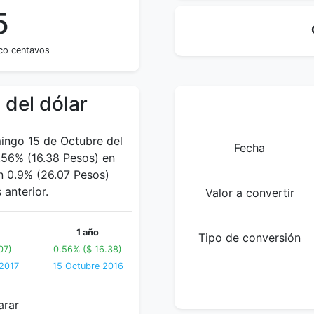
5
nco centavos
 del dólar
mingo 15 de Octubre del
Fecha
.56% (16.38 Pesos) en
un 0.9% (26.07 Pesos)
anterior.
Valor a convertir
1 año
Tipo de conversión
07)
0.56% ($ 16.38)
 2017
15 Octubre 2016
arar